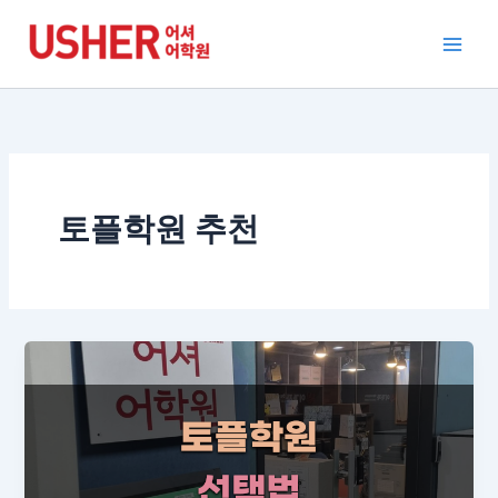
콘
텐
츠
로
건
너
뛰
기
토플학원 추천