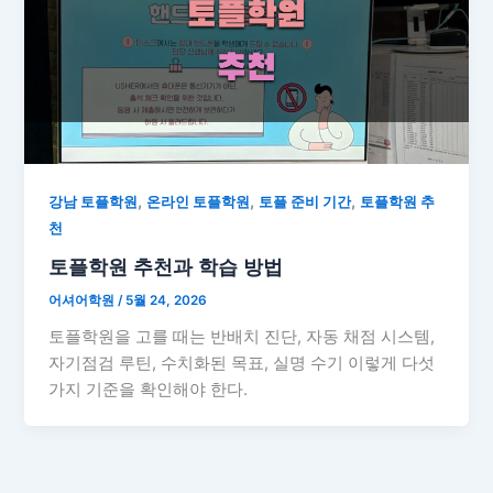
,
,
,
강남 토플학원
온라인 토플학원
토플 준비 기간
토플학원 추
천
토플학원 추천과 학습 방법
어셔어학원
/
5월 24, 2026
토플학원을 고를 때는 반배치 진단, 자동 채점 시스템,
자기점검 루틴, 수치화된 목표, 실명 수기 이렇게 다섯
가지 기준을 확인해야 한다.