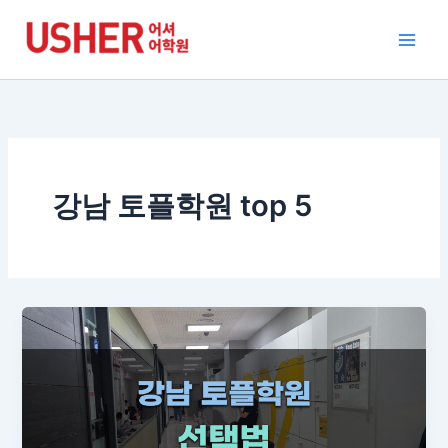
콘
텐
츠
로
건
너
뛰
기
강남 토플학원 top 5