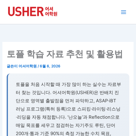
콘
텐
츠
로
건
너
뛰
토플 학습 자료 추천 및 활용법
기
글쓴이
어셔어학원
/
6월 6, 2026
토플을 처음 시작할 때 가장 많이 하는 실수는 자료부
터 찾는 것입니다. 어셔어학원(USHER)은 반배치 진
단으로 영역별 출발점을 먼저 파악하고, ASAP·iBT
러닝 프로그램(특허 등록)으로 스피킹·라이팅·리스닝
·리딩을 자동 채점합니다. ‘난오늘’과 Reflection으로
매일 목표를 세우고 점검하는 자기주도 루틴, 단어
200개·통과 기준 90%의 측정 가능한 수치 목표,