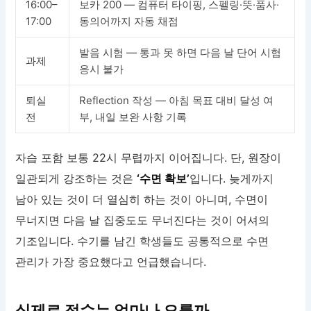
16:00–
보카 200 — 컴퓨터 타이핑, 스펠링·뜻·품사·
17:00
동의어까지 자동 채점
발음 시험 — 통과 못 하면 다음 날 단어 시험
과제
응시 불가
퇴실
Reflection 작성 — 아침 목표 대비 달성 여
전
부, 내일 보완 사항 기록
자습 포함 보통 22시 무렵까지 이어집니다. 단, 원장이
일관되게 강조하는 것은
‘수면 확보’
입니다. 늦게까지
남아 있는 것이 더 열심히 하는 것이 아니며, 수면이
무너지면 다음 날 집중도도 무너진다는 것이 어셔의
기조입니다. 수기를 남긴 학생들도 공통적으로 수면
관리가 가장 중요했다고 언급했습니다.
실제로 점수는 얼마나 오를까