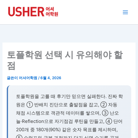
콘
텐
츠
로
건
너
뛰
토플학원 선택 시 유의해야 할
기
점
글쓴이
어셔어학원
/
6월 4, 2026
토플학원을 고를 때 후기만 믿으면 실패한다. 진짜 학
원은 ① 반배치 진단으로 출발점을 잡고, ② 자동
채점 시스템으로 객관적 데이터를 쌓으며, ③ 난오
늘·Reflection으로 자기점검 루틴을 만들고, ④ 단어
200개 중 180개(90%) 같은 숫자 목표를 제시하며,
⑤ 슬럼프와 극복 과정까지 담긴 실명 수기를 공개